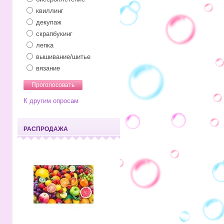
квиллинг
декупаж
скрапбукинг
лепка
вышивание/шитье
вязание
К другим опросам
РАСПРОДАЖА