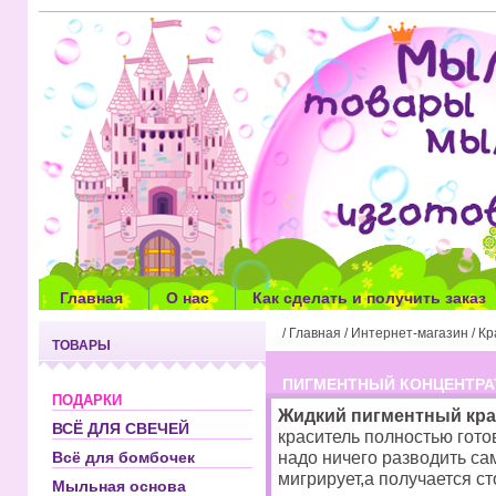
Главная
О нас
Как сделать и получить заказ
/
Главная
/
Интернет-магазин
/
Кр
ТОВАРЫ
ПИГМЕНТНЫЙ КОНЦЕНТРА
ПОДАРКИ
Жидкий пигментный кра
ВСЁ ДЛЯ СВЕЧЕЙ
краситель полностью гот
надо ничего разводить са
Всё для бомбочек
мигрирует,а получается ст
Мыльная основа