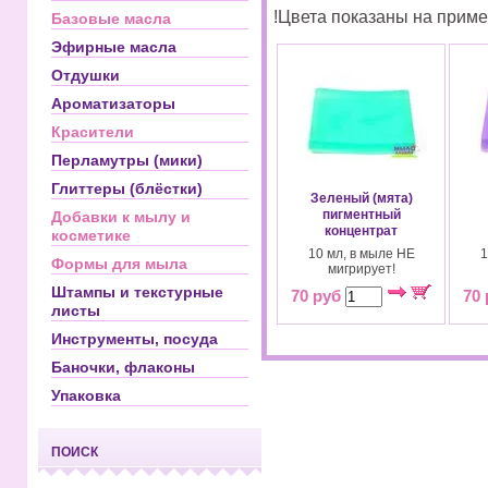
!Цвета показаны на прим
Базовые масла
Эфирные масла
Отдушки
Ароматизаторы
Красители
Перламутры (мики)
Глиттеры (блёстки)
Зеленый (мята)
пигментный
Добавки к мылу и
концентрат
косметике
10 мл, в мыле НЕ
1
Формы для мыла
мигрирует!
Штампы и текстурные
70 руб
70
листы
Инструменты, посуда
Баночки, флаконы
Упаковка
ПОИСК